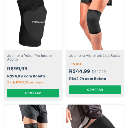
Joelheira Poker Pro Indoor
Joelheira Hidrolight Lisa Basic
Adulto
-
6
% OFF
R$99,99
R$44,99
R$47,99
R$94,99
com
Boleto
R$42,74
com
Boleto
2
x
de
R$50,00
sem juros
COMPRAR
COMPRAR