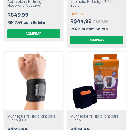
Cotoveleira Hidrolight
Joelheira Hidrolight Elástica
Neoprene Ajustável
Basic
R$49,99
-
12
% OFF
R$44,99
R$50,99
R$47,49
com
Boleto
R$42,74
com
Boleto
COMPRAR
COMPRAR
Munhequeira Hidrolight para
Munhequeira Hidrolight para
Punho (EG)
Punho
R$23,99
R$19,99