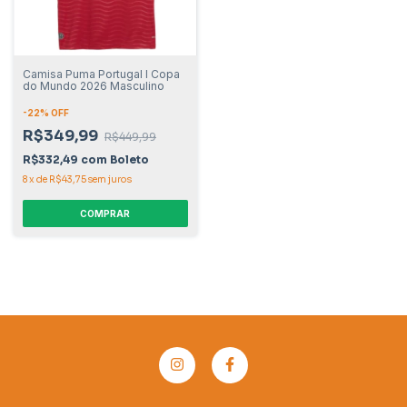
Camisa Puma Portugal I Copa
do Mundo 2026 Masculino
-
22
% OFF
R$349,99
R$449,99
R$332,49
com
Boleto
8
x
de
R$43,75
sem juros
COMPRAR