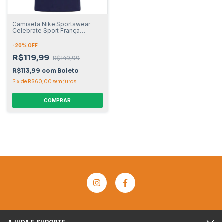
Camiseta Nike Sportswear
Celebrate Sport França
Masculino
-
20
% OFF
R$119,99
R$149,99
R$113,99
com
Boleto
2
x
de
R$60,00
sem juros
COMPRAR
AJUDA E SUPORTE