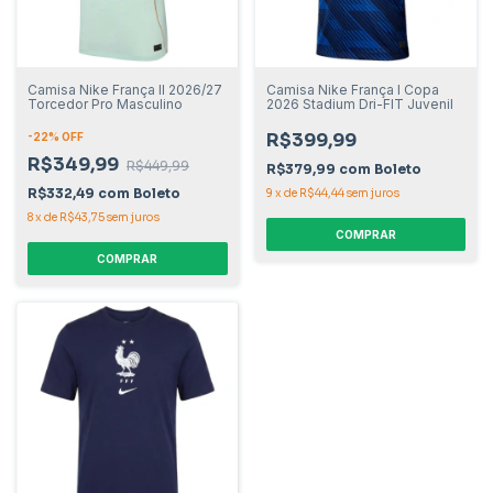
Camisa Nike França II 2026/27
Camisa Nike França I Copa
Torcedor Pro Masculino
2026 Stadium Dri-FIT Juvenil
R$399,99
-
22
% OFF
R$349,99
R$449,99
R$379,99
com
Boleto
R$332,49
com
Boleto
9
x
de
R$44,44
sem juros
8
x
de
R$43,75
sem juros
COMPRAR
COMPRAR