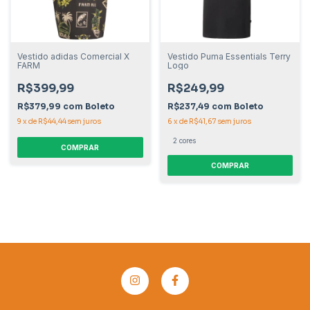
Vestido adidas Comercial X
Vestido Puma Essentials Terry
FARM
Logo
R$399,99
R$249,99
R$379,99
com
Boleto
R$237,49
com
Boleto
9
x
de
R$44,44
sem juros
6
x
de
R$41,67
sem juros
2 cores
COMPRAR
COMPRAR