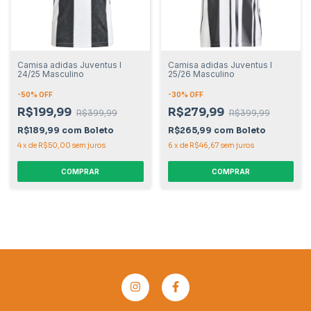
Camisa adidas Juventus I
Camisa adidas Juventus I
24/25 Masculino
25/26 Masculino
-
50
% OFF
-
30
% OFF
R$199,99
R$279,99
R$399,99
R$399,99
R$189,99
com
Boleto
R$265,99
com
Boleto
4
x
de
R$50,00
sem juros
6
x
de
R$46,67
sem juros
COMPRAR
COMPRAR