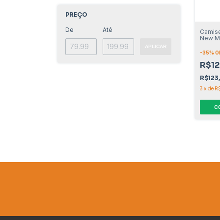
PREÇO
De
Até
Camise
New M
APLICAR
-
35
% O
R$12
R$123
3
x
de
R
C