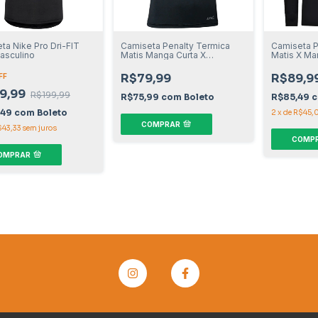
ta Nike Pro Dri-FIT
Camiseta Penalty Termica
Camiseta P
asculino
Matis Manga Curta X
Matis X Ma
Masculino
Masculino
R$79,99
R$89,9
FF
9,99
R$199,99
R$75,99
com
Boleto
R$85,49
,49
com
Boleto
2
x
de
R$45,
COMPRAR
$43,33
sem juros
COMP
OMPRAR