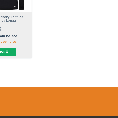
enalty Térmica
nga Longa
9
com
Boleto
00
sem juros
RAR