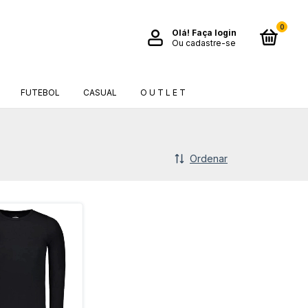
0
Olá!
Faça login
Ou cadastre-se
FUTEBOL
CASUAL
O U T L E T
Ordenar