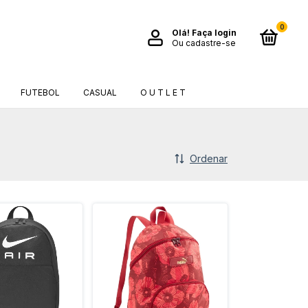
0
Olá!
Faça login
Ou cadastre-se
FUTEBOL
CASUAL
O U T L E T
Ordenar