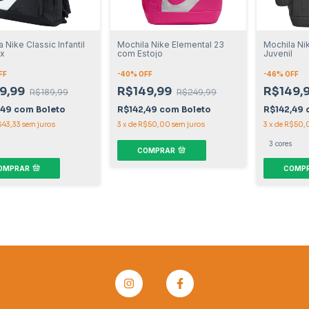
 Nike Classic Infantil
Mochila Nike Elemental 23
Mochila Ni
ex
com Estojo
Juvenil
FF
-
40
% OFF
-
46
% OFF
9,99
R$149,99
R$149,
R$189,99
R$249,99
,49
com
Boleto
R$142,49
com
Boleto
R$142,49
$43,33
sem juros
3
x
de
R$50,00
sem juros
3
x
de
R$50,
3 cores
COMPRAR
OMPRAR
COMP