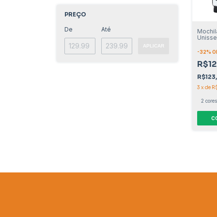
PREÇO
De
Até
Mochila
Uniss
APLICAR
-
32
% O
R$12
R$123
3
x
de
R
2 cores
C