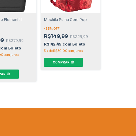
ke Elemental
Mochila Puma Core Pop
-
35
% OFF
R$149,99
R$229,99
99
R$279,99
R$142,49
com
Boleto
com
Boleto
3
x
de
R$50,00
sem juros
00
sem juros
COMPRAR
RAR