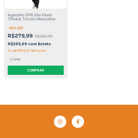
Agasalho SPR São Paulo
Trilobal Tricolor Masculino
-
36
% OFF
R$279,99
R$439,99
R$265,99
com
Boleto
6
x
de
R$46,67
sem juros
2 cores
COMPRAR