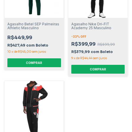
Agasalho Betel SEP Palmeiras
Agasalho Nike Dri-FIT
Athletic Masculino
Academy 25 Masculino
R$449,99
-
33
% OFF
R$399,99
R$599,99
R$427,49
com
Boleto
R$379,99
com
Boleto
10
x
de
R$45,00
sem juros
9
x
de
R$44,44
sem juros
COMPRAR
COMPRAR