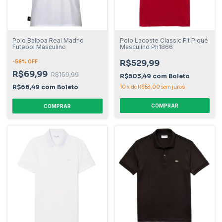
Polo Balboa Real Madrid
Polo Lacoste Classic Fit Piqué
Futebol Masculino
Masculino Ph1866
R$529,99
-
56
% OFF
R$69,99
R$159,99
R$503,49
com
Boleto
R$66,49
com
Boleto
10
x
de
R$53,00
sem juros
COMPRAR
COMPRAR