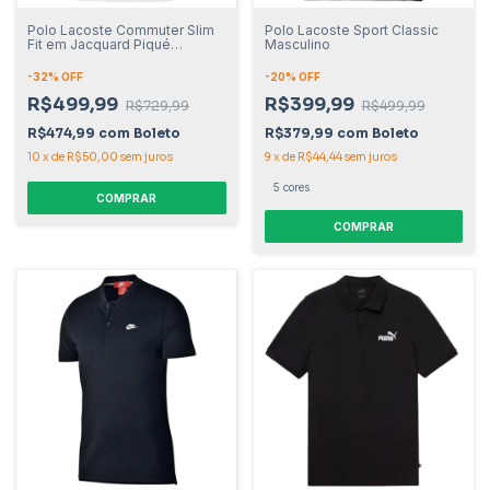
Polo Lacoste Commuter Slim
Polo Lacoste Sport Classic
Fit em Jacquard Piqué
Masculino
Masculino
-
32
% OFF
-
20
% OFF
R$499,99
R$399,99
R$729,99
R$499,99
R$474,99
com
Boleto
R$379,99
com
Boleto
10
x
de
R$50,00
sem juros
9
x
de
R$44,44
sem juros
5 cores
COMPRAR
COMPRAR