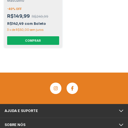
Masculino
-
40
% OFF
R$149,99
R$249,99
R$142,49
com
Boleto
3
x
de
R$50,00
sem juros
COMPRAR
AJUDA E SUPORTE
SOBRE NÓS