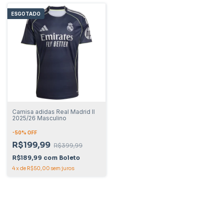
ESGOTADO
Camisa adidas Real Madrid II
2025/26 Masculino
-
50
% OFF
R$199,99
R$399,99
R$189,99
com
Boleto
4
x
de
R$50,00
sem juros