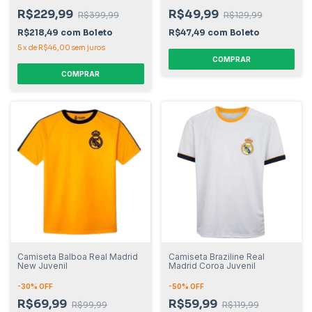
R$229,99
R$49,99
R$399,99
R$129,99
R$218,49
com
Boleto
R$47,49
com
Boleto
5
x
de
R$46,00
sem juros
COMPRAR
COMPRAR
Camiseta Balboa Real Madrid
Camiseta Braziline Real
New Juvenil
Madrid Coroa Juvenil
-
30
% OFF
-
50
% OFF
R$69,99
R$59,99
R$99,99
R$119,99