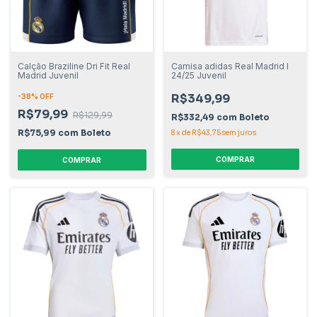
Calção Braziline Dri Fit Real
Camisa adidas Real Madrid I
Madrid Juvenil
24/25 Juvenil
R$349,99
-
38
% OFF
R$79,99
R$129,99
R$332,49
com
Boleto
R$75,99
com
Boleto
8
x
de
R$43,75
sem juros
COMPRAR
COMPRAR