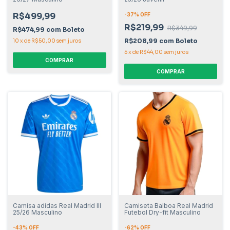
R$499,99
-
37
% OFF
R$219,99
R$349,99
R$474,99
com
Boleto
R$208,99
com
Boleto
10
x
de
R$50,00
sem juros
5
x
de
R$44,00
sem juros
COMPRAR
COMPRAR
Camisa adidas Real Madrid III
Camiseta Balboa Real Madrid
25/26 Masculino
Futebol Dry-fit Masculino
-
43
% OFF
-
62
% OFF