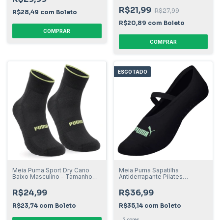
R$21,99
R$27,99
R$28,49
com
Boleto
R$20,89
com
Boleto
COMPRAR
COMPRAR
ESGOTADO
Meia Puma Sport Dry Cano
Meia Puma Sapatilha
Baixo Masculino - Tamanho
Antiderrapante Pilates
39 ao 43
Feminino 34 ao 39
R$24,99
R$36,99
R$23,74
com
Boleto
R$35,14
com
Boleto
2 cores