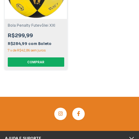
Bola Penalty Futevôlei XXI
R$299,99
R$284,99
com
Boleto
7
x
de
R$42,86
sem juros
COMPRAR
AJUDA E SUPORTE