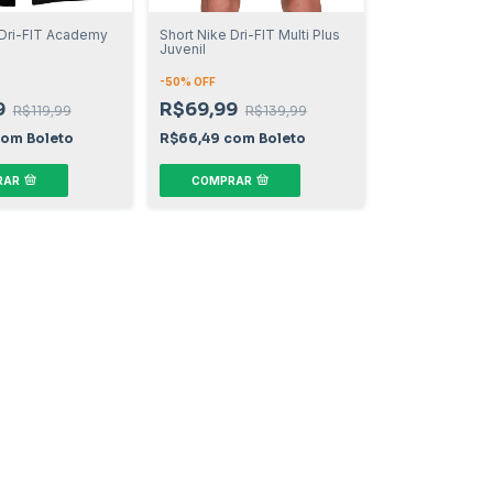
 Dri-FIT Academy
Short Nike Dri-FIT Multi Plus
Juvenil
-
50
% OFF
9
R$69,99
R$119,99
R$139,99
com
Boleto
R$66,49
com
Boleto
RAR
COMPRAR