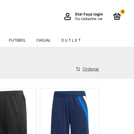
0
Olá!
Faça login
Ou cadastre-se
FUTEBOL
CASUAL
O U T L E T
Ordenar