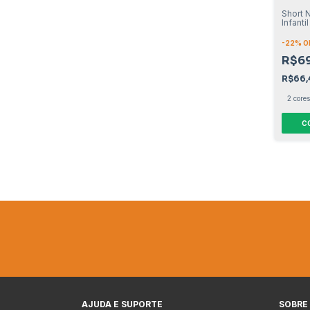
Short N
Infantil
-
22
% O
R$6
R$66
2 cores
C
AJUDA E SUPORTE
SOBRE