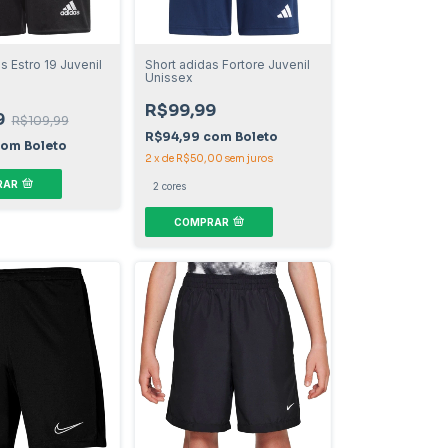
s Estro 19 Juvenil
Short adidas Fortore Juvenil
Unissex
R$99,99
9
R$109,99
R$94,99
com
Boleto
com
Boleto
2
x
de
R$50,00
sem juros
RAR
2 cores
COMPRAR