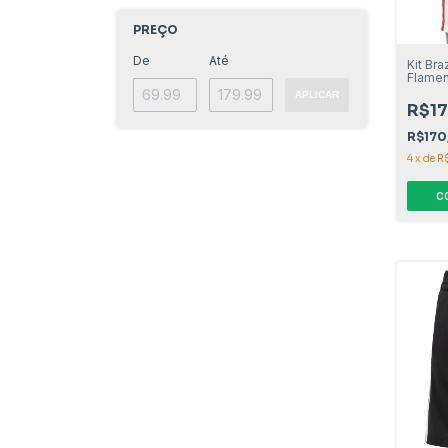
PREÇO
De
Até
Kit Bra
Flamen
APLICAR
R$17
R$170
4
x
de
R
C