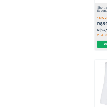
Short 
Essenti
-
33
% O
R$9
R$94
2
x
de
R
C