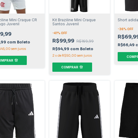
ziline Mini Craque CR
Kit Braziline Mini Craque
Short adida
go Juvenil
Santos Juvenil
-
36
% OFF
9,99
-
41
% OFF
R$69,9
R$99,99
R$169,99
,99
com
Boleto
R$66,49
R$94,99
com
Boleto
$45,00
sem juros
2
x
de
R$50,00
sem juros
COMP
OMPRAR
COMPRAR