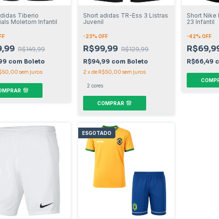
adidas Tiberio
Short adidas TR-Ess 3 Listras
Short Nike
als Moletom Infantil
Juvenil
23 Infantil
FF
-
23
% OFF
-
42
% OFF
9,99
R$99,99
R$69,9
R$149,99
R$129,99
,99
com
Boleto
R$94,99
com
Boleto
R$66,49
$50,00
sem juros
2
x
de
R$50,00
sem juros
COMP
2 cores
OMPRAR
COMPRAR
ESGOTADO