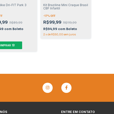
ike Dri-FIT Park 3
Kit Braziline Mini Craque Brasil
CBF Infantil
FF
-
17
% OFF
9,99
R$99,99
R$89,99
R$119,99
,49
com
Boleto
R$94,99
com
Boleto
2
x
de
R$50,00
sem juros
OMPRAR
 NÓS
ENTRE EM CONTATO