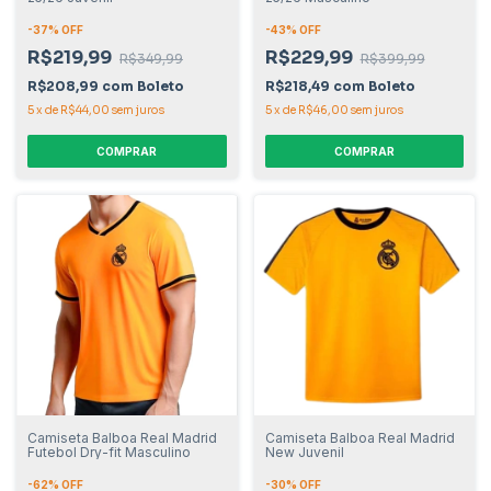
-
37
% OFF
-
43
% OFF
R$219,99
R$229,99
R$349,99
R$399,99
R$208,99
com
Boleto
R$218,49
com
Boleto
5
x
de
R$44,00
sem juros
5
x
de
R$46,00
sem juros
COMPRAR
COMPRAR
Camiseta Balboa Real Madrid
Camiseta Balboa Real Madrid
Futebol Dry-fit Masculino
New Juvenil
-
62
% OFF
-
30
% OFF