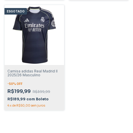
ESGOTADO
Camisa adidas Real Madrid II
2025/26 Masculino
-
50
% OFF
R$199,99
R$399,99
R$189,99
com
Boleto
4
x
de
R$50,00
sem juros