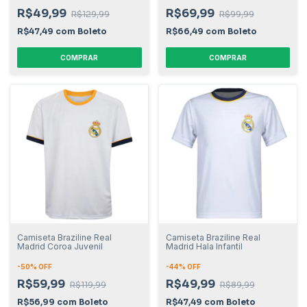
R$49,99
R$69,99
R$129,99
R$99,99
R$47,49
com
Boleto
R$66,49
com
Boleto
COMPRAR
COMPRAR
Camiseta Braziline Real
Camiseta Braziline Real
Madrid Coroa Juvenil
Madrid Hala Infantil
-
50
% OFF
-
44
% OFF
R$59,99
R$49,99
R$119,99
R$89,99
R$56,99
com
Boleto
R$47,49
com
Boleto