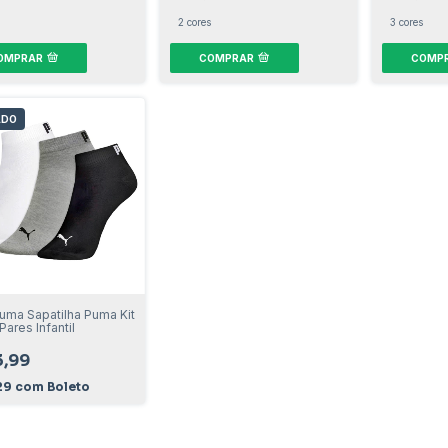
2 cores
3 cores
OMPRAR
COMPRAR
COMP
ADO
uma Sapatilha Puma Kit
ares Infantil
,99
29
com
Boleto