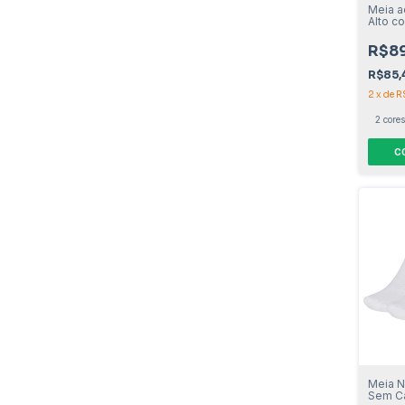
Meia a
Alto c
Mascul
R$89
R$85,
2
x
de
R
2 cores
C
Meia N
Sem C