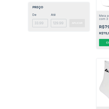
PREÇO
De
Até
Meia a
com 3 
APLICAR
R$79
R$75,
C