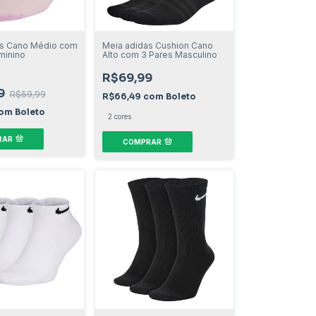
as Cano Médio com
Meia adidas Cushion Cano
minino
Alto com 3 Pares Masculino
R$69,99
9
R$59,99
R$66,49
com
Boleto
om
Boleto
2 cores
RAR
COMPRAR