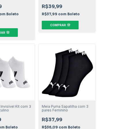
9
R$39,99
om
Boleto
R$37,99
com
Boleto
COMPRAR
RAR
nvisível Kit com 3
Meia Puma Sapatilha com 3
ulino
pares Feminino
9
R$37,99
om
Boleto
R$36,09
com
Boleto