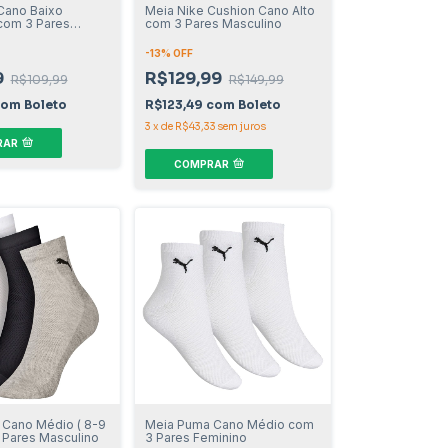
Cano Baixo
Meia Nike Cushion Cano Alto
com 3 Pares
com 3 Pares Masculino
-
13
% OFF
9
R$129,99
R$109,99
R$149,99
com
Boleto
R$123,49
com
Boleto
3
x
de
R$43,33
sem juros
RAR
COMPRAR
Cano Médio ( 8-9
Meia Puma Cano Médio com
 Pares Masculino
3 Pares Feminino