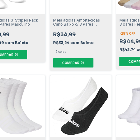
didas 3-Stripes Pack
Meia adidas Amortecidas
Meia adid
Pares Masculino
Cano Baixo c/ 3 Pares
3 pares Fe
Feminino
,99
R$34,99
-
25
% OFF
R$44,9
99
com
Boleto
R$33,24
com
Boleto
R$42,74
c
2 cores
OMPRAR
COMP
COMPRAR