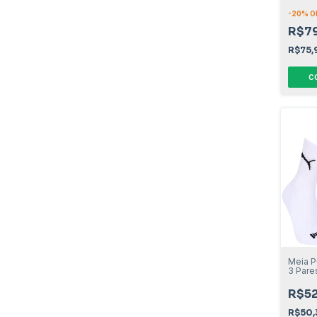
Femini
-
20
% O
R$7
R$75,
C
Meia 
3 Pare
R$52
R$50,