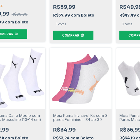
no
R$39,99
R$49,9
FF
9,99
R$99,99
R$37,99
com
Boleto
R$47,49
c
99
com
Boleto
3 cores
3 cores
OMPRAR
COMPRAR
COMP
Puma Cano Médio com
Meia Puma Invisivel Kit com 3
Meia Puma I
s Masculino (13-14 cm)
pares Feminino - 34 ao 39
Pares Masc
,99
R$34,99
R$35,9
34
com
Boleto
R$33,24
com
Boleto
R$34,19
c