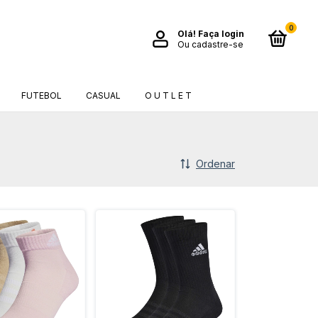
0
Olá!
Faça login
Ou cadastre-se
FUTEBOL
CASUAL
O U T L E T
Ordenar