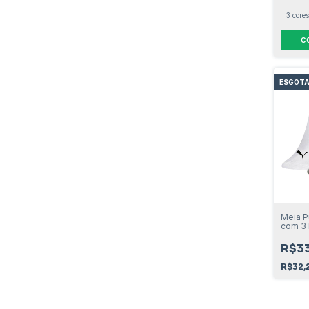
3 cores
C
ESGOT
Meia P
com 3 P
R$33
R$32,