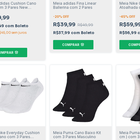
didas Cushion Cano
Meia adidas Fina Linear
Meia Nike 
om 3 Pares New
Ballerina com 2 Pares
Atoalhada 
ino
Feminino
,99
-
20
% OFF
-
45
% OFF
R$39,99
R$59,9
R$49,99
49
com
Boleto
R$37,99
com
Boleto
R$56,99
$45,00
sem juros
COMPRAR
COMP
OMPRAR
ike Everyday Cushion
Meia Puma Cano Baixo Kit
Meia Puma 
ano com 3 Pares
com 3 Pares Masculino
cm ) com 3