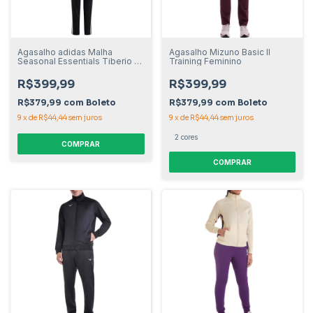
Agasalho adidas Malha
Agasalho Mizuno Basic II
Seasonal Essentials Tiberio 3
Training Feminino
Listras Juvenil
R$399,99
R$399,99
R$379,99
com
Boleto
R$379,99
com
Boleto
9
x
de
R$44,44
sem juros
9
x
de
R$44,44
sem juros
2 cores
COMPRAR
COMPRAR