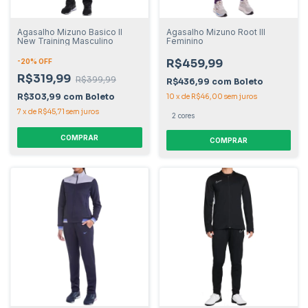
Agasalho Mizuno Basico II
Agasalho Mizuno Root III
New Training Masculino
Feminino
R$459,99
-
20
% OFF
R$319,99
R$399,99
R$436,99
com
Boleto
R$303,99
com
Boleto
10
x
de
R$46,00
sem juros
7
x
de
R$45,71
sem juros
2 cores
COMPRAR
COMPRAR