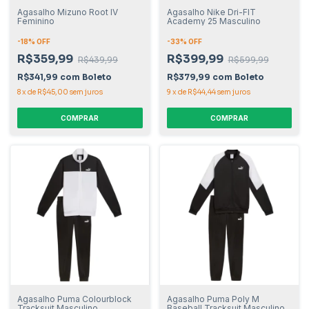
Agasalho Mizuno Root IV
Agasalho Nike Dri-FIT
Feminino
Academy 25 Masculino
-
18
% OFF
-
33
% OFF
R$359,99
R$399,99
R$439,99
R$599,99
R$341,99
com
Boleto
R$379,99
com
Boleto
8
x
de
R$45,00
sem juros
9
x
de
R$44,44
sem juros
COMPRAR
COMPRAR
Agasalho Puma Colourblock
Agasalho Puma Poly M
Tracksuit Masculino
Baseball Tracksuit Masculino