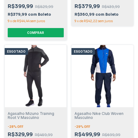
R$399,99
R$379,99
R$529,99
R$439,99
R$379,99
com
Boleto
R$360,99
com
Boleto
9
x
de
R$44,44
sem juros
9
x
de
R$42,22
sem juros
COMPRAR
ESGOTADO
ESGOTADO
Agasalho Mizuno Training
Agasalho Nike Club Woven
Root V Masculino
Masculino
-
28
% OFF
-
29
% OFF
R$329,99
R$499,99
R$459,99
R$699,99