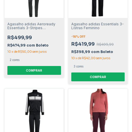
Agasalho adidas Aeroready
Agasalho adidas Essentials 3-
Essentials 3-Stripes
Listras Feminino
Masculino
R$499,99
-
16
% OFF
R$419,99
R$499,99
R$474,99
com
Boleto
R$398,99
com
Boleto
10
x
de
R$50,00
sem juros
10
x
de
R$42,00
sem juros
2 cores
3 cores
COMPRAR
COMPRAR