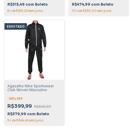
R$313,49
com
Boleto
R$474,99
com
Boleto
8
x
de
R$41,25
sem juros
10
x
de
R$50,00
sem juros
ESGOTADO
Agasalho Nike Sportswear
Club Woven Masculino
-
38
% OFF
R$399,99
R$649,99
R$379,99
com
Boleto
9
x
de
R$44,44
sem juros