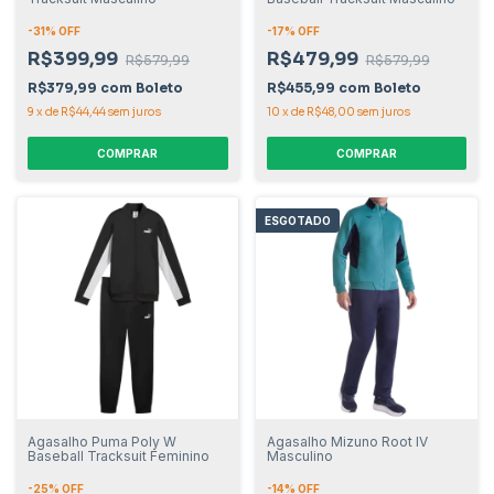
-
31
% OFF
-
17
% OFF
R$399,99
R$479,99
R$579,99
R$579,99
R$379,99
com
Boleto
R$455,99
com
Boleto
9
x
de
R$44,44
sem juros
10
x
de
R$48,00
sem juros
COMPRAR
COMPRAR
ESGOTADO
Agasalho Puma Poly W
Agasalho Mizuno Root IV
Baseball Tracksuit Feminino
Masculino
-
25
% OFF
-
14
% OFF