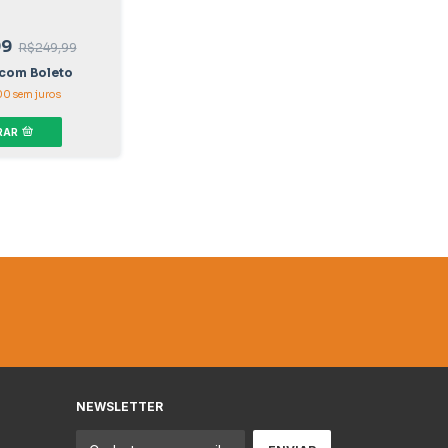
99
R$249,99
com
Boleto
00
sem juros
RAR
NEWSLETTER