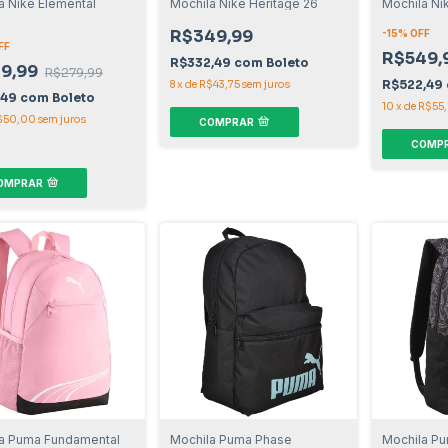
a Nike Elemental
Mochila Nike Heritage 26
Mochila Nik
l
R$349,99
-
15
% OFF
FF
R$549,
R$332,49
com
Boleto
9,99
R$279,99
R$522,49
8
x
de
R$43,75
sem juros
,49
com
Boleto
10
x
de
R$55
$50,00
sem juros
COMPRAR
COMP
OMPRAR
a Puma Fundamental
Mochila Puma Phase
Mochila Pu