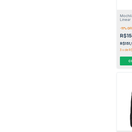
Mochil
Linear
-
11
% OF
R$15
R$151
3
x
de
R
C