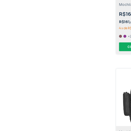
Mochil
R$16
R$161
4
x
de
R
+
C