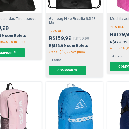
 adidas Tiro League
Gymbag Nike Brasilia 9.5 18
Mochila ad
Lts
,99
-
10
% OFF
-
22
% OFF
R$179,
,99
com
Boleto
R$139,99
R$179,99
R$170,99
$50,00
sem juros
R$132,99
com
Boleto
4
x
de
R$45,
3
x
de
R$46,66
sem juros
OMPRAR
4 cores
4 cores
COMP
COMPRAR