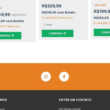
R$229,99
-
20
% OFF
FF
R$199,
R$218,49
com
Boleto
49,99
R$289,99
R$189,99
5
x
de
R$46,00
sem juros
,49
com
Boleto
4
x
de
R$50,
2 cores
$41,67
sem juros
COMP
COMPRAR
OMPRAR
 NÓS
ENTRE EM CONTATO
esa
(11) 5506-0009