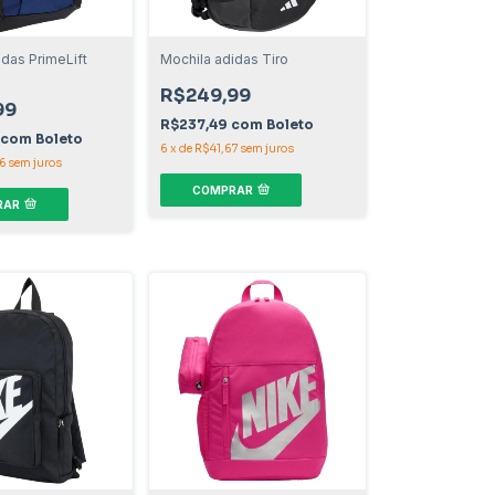
das PrimeLift
Mochila adidas Tiro
R$249,99
99
R$237,49
com
Boleto
com
Boleto
6
x
de
R$41,67
sem juros
6
sem juros
COMPRAR
RAR