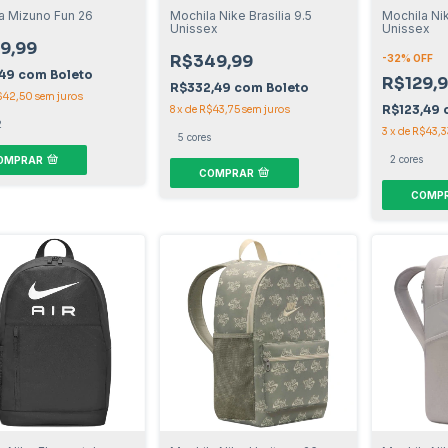
a Mizuno Fun 26
Mochila Nike Brasilia 9.5
Mochila Nik
Unissex
Unissex
9,99
R$349,99
-
32
% OFF
,49
com
Boleto
R$129,
R$332,49
com
Boleto
$42,50
sem juros
R$123,49
8
x
de
R$43,75
sem juros
2
3
x
de
R$43,3
5 cores
2 cores
OMPRAR
COMPRAR
COMP