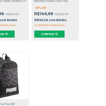
e Utility Speed 2.0
Mochila Puma Core Pop
-
35
% OFF
99
R$149,99
R$649,99
R$229,99
com
Boleto
R$142,49
com
Boleto
,00
sem juros
3
x
de
R$50,00
sem juros
RAR
COMPRAR
ma Plus BP