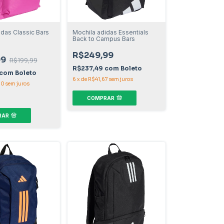
idas Classic Bars
Mochila adidas Essentials
Back to Campus Bars
R$249,99
99
R$199,99
R$237,49
com
Boleto
com
Boleto
6
x
de
R$41,67
sem juros
00
sem juros
COMPRAR
RAR