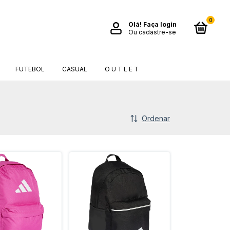
0
Olá!
Faça login
Ou cadastre-se
FUTEBOL
CASUAL
O U T L E T
Ordenar