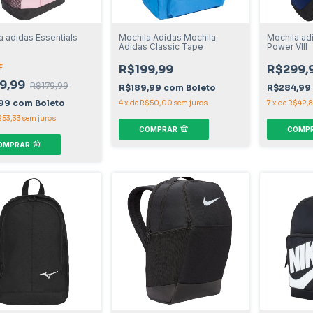
a adidas Essentials
Mochila Adidas Mochila
Mochila adi
Adidas Classic Tape
Power VIII
R$199,99
R$299,
F
9,99
R$179,99
R$189,99
com
Boleto
R$284,99
,99
com
Boleto
4
x
de
R$50,00
sem juros
7
x
de
R$42,8
$53,33
sem juros
COMPRAR
COMP
OMPRAR