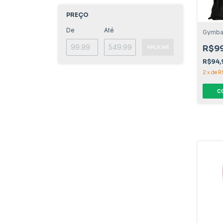
PREÇO
De
Até
Gymbag
R$99
APLICAR
R$94
2
x
de
R
C