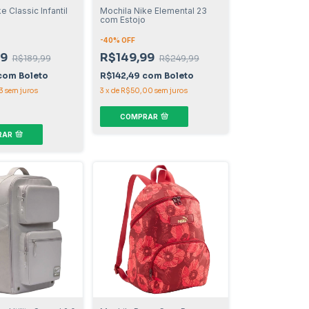
e Classic Infantil
Mochila Nike Elemental 23
com Estojo
-
40
% OFF
99
R$149,99
R$189,99
R$249,99
com
Boleto
R$142,49
com
Boleto
3
sem juros
3
x
de
R$50,00
sem juros
COMPRAR
RAR