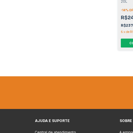
20L
-
14
% O
R$2
R$237
6
x
de
R
C
AJUDA E SUPORTE
SOBRE
Central de atendimento
A empr