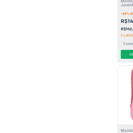
Mochil
Juveni
-
46
% O
R$14
R$142
3
x
de
R
3 cores
C
Mochil