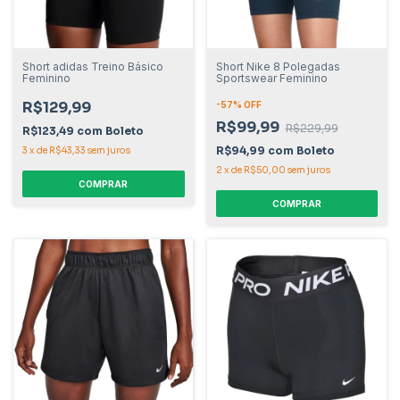
Short adidas Treino Básico
Short Nike 8 Polegadas
Feminino
Sportswear Feminino
R$129,99
-
57
% OFF
R$99,99
R$229,99
R$123,49
com
Boleto
R$94,99
com
Boleto
3
x
de
R$43,33
sem juros
2
x
de
R$50,00
sem juros
COMPRAR
COMPRAR