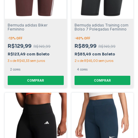
Bermuda adidas Biker
Bermuda adidas Training com
Feminino
Bolso 7 Polegadas Feminino
-
13
% OFF
-
40
% OFF
R$129,99
R$89,99
R$149,99
R$149,99
R$123,49
com
Boleto
R$85,49
com
Boleto
3
x
de
R$43,33
sem juros
2
x
de
R$45,00
sem juros
2 cores
4 cores
COMPRAR
COMPRAR