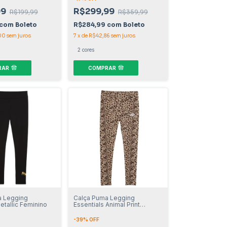
99
R$299,99
R$199,99
R$359,99
com
Boleto
R$284,99
com
Boleto
00
sem juros
7
x
de
R$42,86
sem juros
2 cores
RAR
COMPRAR
a Legging
Calça Puma Legging
etallic Feminino
Essentials Animal Print
Feminino
-
39
% OFF