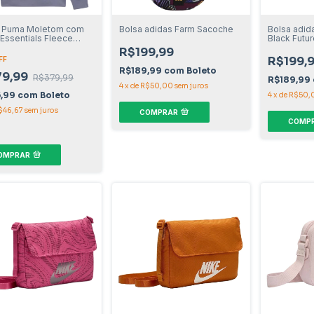
o Puma Moletom com
Bolsa adidas Farm Sacoche
Bolsa adid
Essentials Fleece
Black Futur
no
R$199,99
R$199,
FF
R$189,99
com
Boleto
79,99
R$379,99
R$189,99
4
x
de
R$50,00
sem juros
5,99
com
Boleto
4
x
de
R$50,
$46,67
sem juros
COMPRAR
COMP
OMPRAR