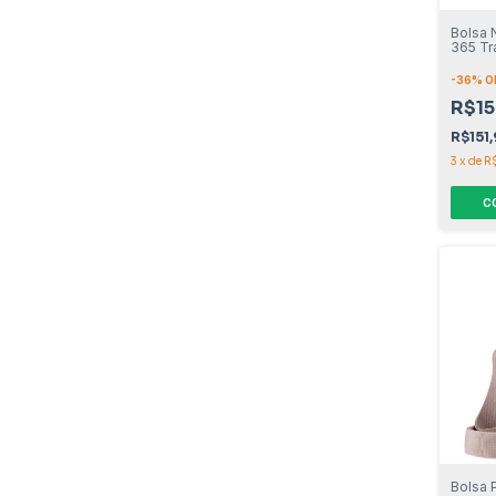
Bolsa 
365 Tr
-
36
% O
R$15
R$151
3
x
de
R
C
Bolsa 