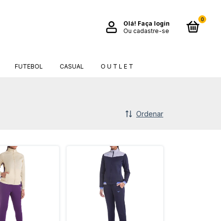
0
Olá!
Faça login
Ou cadastre-se
FUTEBOL
CASUAL
O U T L E T
Ordenar