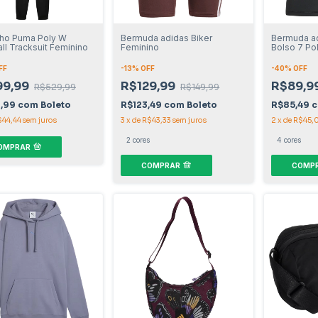
ho Puma Poly W
Bermuda adidas Biker
Bermuda ad
ll Tracksuit Feminino
Feminino
Bolso 7 Po
FF
-
13
% OFF
-
40
% OFF
99,99
R$129,99
R$89,9
R$529,99
R$149,99
9,99
com
Boleto
R$123,49
com
Boleto
R$85,49
$44,44
sem juros
3
x
de
R$43,33
sem juros
2
x
de
R$45,
2 cores
4 cores
OMPRAR
COMPRAR
COMP