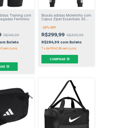
idas Training com
Blusão adidas Moletinho com
legadas Feminino
Capuz Zíper Essentials 3S
Feminino
-
25
% OFF
9
R$299,99
R$149,99
R$399,99
com
Boleto
R$284,99
com
Boleto
00
sem juros
7
x
de
R$42,86
sem juros
COMPRAR
RAR