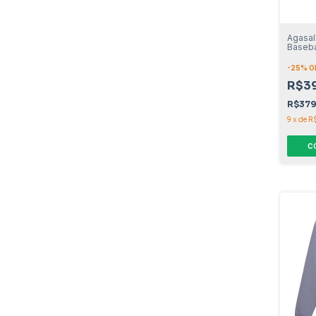
Agasal
Baseba
-
25
% O
R$3
R$37
9
x
de
R
C