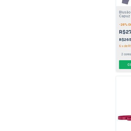
Blusã
Capuz 
Femini
-
26
% O
R$2
R$26
6
x
de
R
2 cores
C