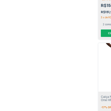
R$15
R$151
3
x
de
R
2 cores
C
Calça 
One HR
-
17
% O