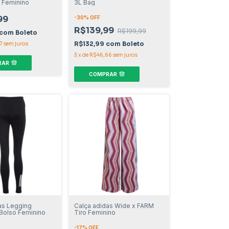
 Feminino
3L Bag
99
-
30
% OFF
R$139,99
R$199,99
com
Boleto
R$132,99
com
Boleto
7
sem juros
3
x
de
R$46,66
sem juros
RAR
COMPRAR
as Legging
Calça adidas Wide x FARM
 Bolso Feminino
Tiro Feminino
-
17
% OFF