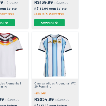
99
R$139,99
R$199,99
R$229,99
com
Boleto
R$132,99
com
Boleto
66
sem juros
3
x
de
R$46,66
sem juros
RAR
COMPRAR
das Alemanha I
Camisa adidas Argentina I WC
inino
26 Feminino
-
41
% OFF
99
R$234,99
R$399,99
R$399,99
com
Boleto
R$223,24
com
Boleto