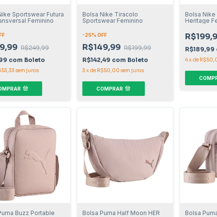
Nike Sportswear Futura
Bolsa Nike Tiracolo
Bolsa Nike
ansversal Feminino
Sportswear Feminino
Heritage F
R$199,
FF
-
25
% OFF
9,99
R$149,99
R$249,99
R$199,99
R$189,99
,99
com
Boleto
R$142,49
com
Boleto
4
x
de
R$50,
$53,33
sem juros
3
x
de
R$50,00
sem juros
COMP
OMPRAR
COMPRAR
Puma Buzz Portable
Bolsa Puma Half Moon HER
Bolsa Puma