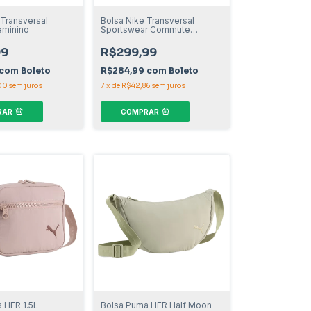
 Transversal
Bolsa Nike Transversal
eminino
Sportswear Commute
Feminino
99
R$299,99
com
Boleto
R$284,99
com
Boleto
00
sem juros
7
x
de
R$42,86
sem juros
RAR
COMPRAR
 HER 1.5L
Bolsa Puma HER Half Moon