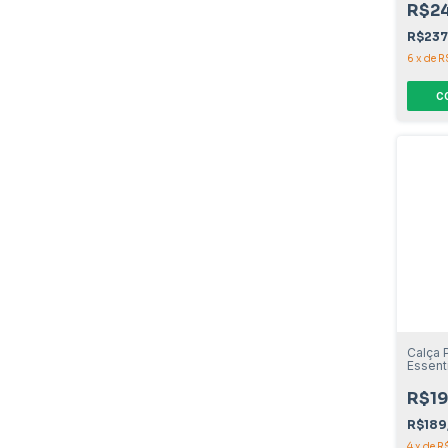
R$2
R$237
6
x
de
R
C
Calça 
Essent
R$19
R$189
4
x
de
R