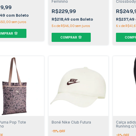
Feminino
Crossbody
9,99
R$229,99
R$249,
,49
com
Boleto
R$218,49
com
Boleto
R$237,49
$50,00
sem juros
5
x
de
R$46,00
sem juros
6
x
de
R$41,6
OMPRAR
COMPRAR
COMP
Puma Pop Tote
Boné Nike Club Futura
Calça adid
no
Running c/
-
11
% OFF
FF
-
0
% OFF