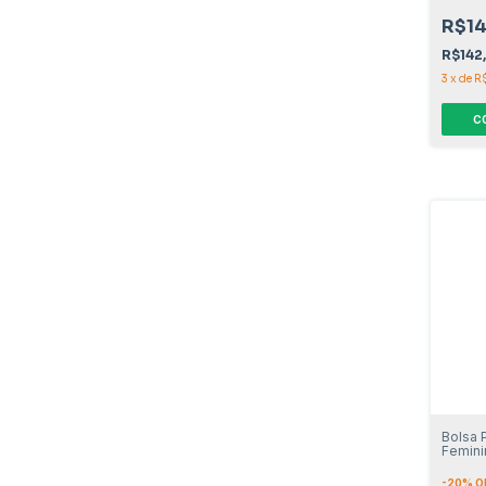
R$14
R$142
3
x
de
R
C
Bolsa 
Femini
-
20
% O