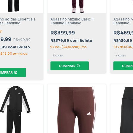
ho adidas Essentials
Agasalho Mizuno Basic II
Agasalho Mi
ras Feminino
Training Feminino
Feminino
R$399,99
R$459,
FF
9,99
R$499,99
R$379,99
com
Boleto
R$436,99
8,99
com
Boleto
9
x
de
R$44,44
sem juros
10
x
de
R$46
R$42,00
sem juros
2 cores
2 cores
COMPRAR
COMP
OMPRAR