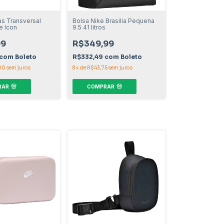
as Transversal
Bolsa Nike Brasilia Pequena
e Icon
9.5 41 litros
99
R$349,99
com
Boleto
R$332,49
com
Boleto
00
sem juros
8
x
de
R$43,75
sem juros
RAR
COMPRAR