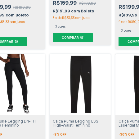
R$159,99
R$179,99
9,99
R$199,
R$199,99
R$151,99
com
Boleto
,99
com
Boleto
R$189,99
3
x
de
R$53,33
sem juros
$53,33
sem juros
4
x
de
R$50,
3 cores
3 cores
COMPRAR
OMPRAR
COMP
Nike Legging Dri-FIT
Calça Puma Legging ESS
Calça Pum
 Feminino
High-Waist Feminino
Essential M
FF
-
9
% OFF
-
30
% OFF