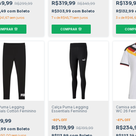
49,99
R$319,99
R$139,
R$299,99
R$349,99
,49
com
Boleto
R$303,99
com
Boleto
R$132,99
$41,67
sem juros
7
x
de
R$45,71
sem juros
3
x
de
R$46,
OMPRAR
COMPRAR
COMP
Puma Legging
Calça Puma Legging
Camisa adi
ials Cotton Feminino
Essentials Feminino
WC 26 Fem
9,99
-
40
% OFF
-
41
% OFF
R$119,99
R$234,
R$199,99
,99
com
Boleto
R$113,99
com
Boleto
R$223,24
$50,00
sem juros