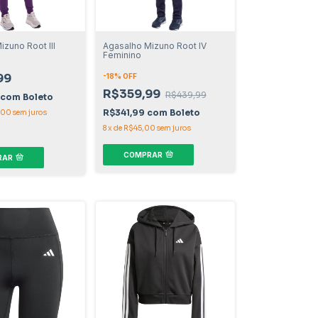
zuno Root III
Agasalho Mizuno Root IV
Feminino
99
-
18
% OFF
R$359,99
R$439,99
com
Boleto
R$341,99
com
Boleto
,00
sem juros
8
x
de
R$45,00
sem juros
COMPRAR
RAR