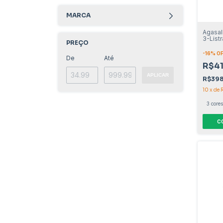
MARCA
Agasal
3-List
PREÇO
-
16
% O
De
Até
R$41
APLICAR
R$39
10
x
de
3 cores
C