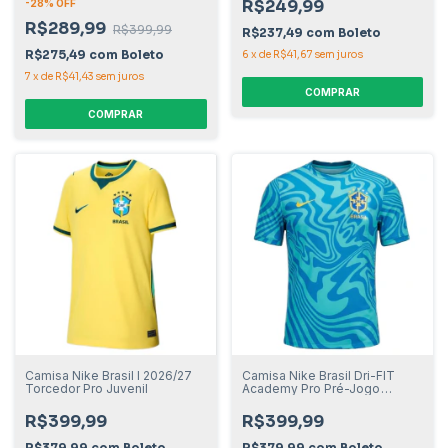
R$249,99
-
28
% OFF
R$289,99
R$399,99
R$237,49
com
Boleto
R$275,49
com
Boleto
6
x
de
R$41,67
sem juros
7
x
de
R$41,43
sem juros
COMPRAR
COMPRAR
Camisa Nike Brasil I 2026/27
Camisa Nike Brasil Dri-FIT
Torcedor Pro Juvenil
Academy Pro Pré-Jogo
Masculino
R$399,99
R$399,99
R$379,99
com
Boleto
R$379,99
com
Boleto