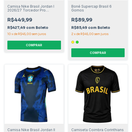
Camisa Nike Brasil Jordan I
Boné Supercap Brasil 6
2026/27 Torcedor Pro
Gomos
Masculino
R$449,99
R$89,99
R$427,49
com
Boleto
R$85,49
com
Boleto
10
x
de
R$45,00
sem juros
2
x
de
R$45,00
sem juros
COMPRAR
COMPRAR
Camisa Nike Brasil Jordan II
Camiseta Coimbra Corinthians