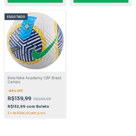
ESGOTADO
Bola Nike Academy CBF Brasil
Campo
-
44
% OFF
R$139,99
R$249,99
R$132,99
com
Boleto
3
x
de
R$46,66
sem juros