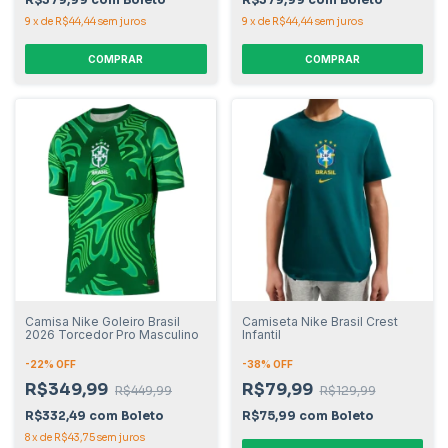
9
x
de
R$44,44
sem juros
9
x
de
R$44,44
sem juros
COMPRAR
COMPRAR
Camisa Nike Goleiro Brasil
Camiseta Nike Brasil Crest
2026 Torcedor Pro Masculino
Infantil
-
22
% OFF
-
38
% OFF
R$349,99
R$79,99
R$449,99
R$129,99
R$332,49
com
Boleto
R$75,99
com
Boleto
8
x
de
R$43,75
sem juros