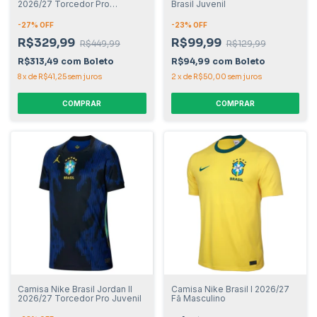
2026/27 Torcedor Pro
Brasil Juvenil
Masculino
-
27
% OFF
-
23
% OFF
R$329,99
R$99,99
R$449,99
R$129,99
R$313,49
com
Boleto
R$94,99
com
Boleto
8
x
de
R$41,25
sem juros
2
x
de
R$50,00
sem juros
COMPRAR
COMPRAR
Camisa Nike Brasil Jordan II
Camisa Nike Brasil I 2026/27
2026/27 Torcedor Pro Juvenil
Fã Masculino