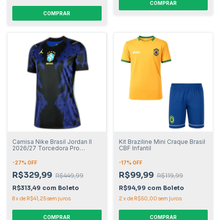
COMPRAR
COMPRAR
Camisa Nike Brasil Jordan II
Kit Braziline Mini Craque Brasil
2026/27 Torcedora Pro
CBF Infantil
Feminino
-
27
% OFF
-
17
% OFF
R$329,99
R$99,99
R$449,99
R$119,99
R$313,49
com
Boleto
R$94,99
com
Boleto
8
x
de
R$41,25
sem juros
2
x
de
R$50,00
sem juros
COMPRAR
COMPRAR