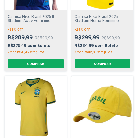
Camisa Nike Brasil 2025 II
Camisa Nike Brasil 2025
Stadium Away Feminino
Stadium Home Feminino
-
28
% OFF
-
25
% OFF
R$289,99
R$299,99
R$399,99
R$399,99
R$275,49
com
Boleto
R$284,99
com
Boleto
7
x
de
R$41,43
sem juros
7
x
de
R$42,86
sem juros
COMPRAR
COMPRAR