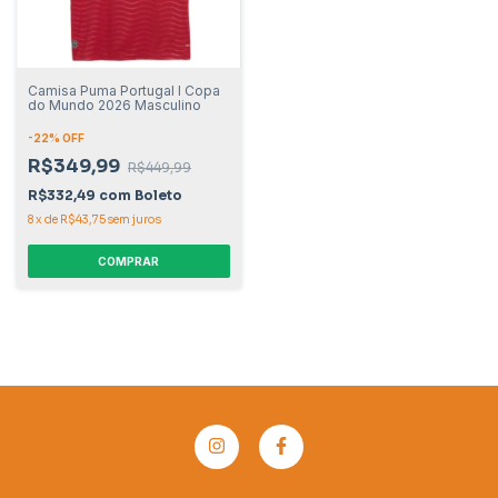
Camisa Puma Portugal I Copa
do Mundo 2026 Masculino
-
22
% OFF
R$349,99
R$449,99
R$332,49
com
Boleto
8
x
de
R$43,75
sem juros
COMPRAR