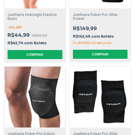
Joelheira Hidrolight Elástica
Joelheira Poker Pro Vôlei
Basic
Power
R$149,99
-
12
% OFF
R$44,99
R$50,99
R$142,49
com
Boleto
R$42,74
com
Boleto
3
x
de
R$50,00
sem juros
COMPRAR
COMPRAR
Joelheira Poker Pro Indoor
Joelheira Poker Pro Vôlei