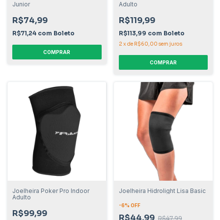
Junior
Adulto
R$74,99
R$119,99
R$71,24
com
Boleto
R$113,99
com
Boleto
2
x
de
R$60,00
sem juros
COMPRAR
COMPRAR
Joelheira Poker Pro Indoor
Joelheira Hidrolight Lisa Basic
Adulto
-
6
% OFF
R$99,99
R$44,99
R$47,99