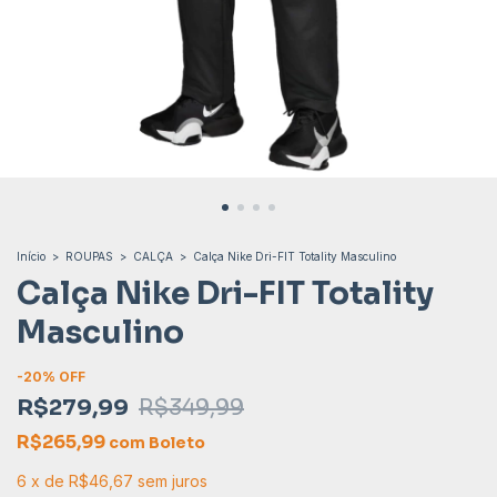
Início
>
ROUPAS
>
CALÇA
>
Calça Nike Dri-FIT Totality Masculino
Calça Nike Dri-FIT Totality
Masculino
-
20
% OFF
R$279,99
R$349,99
R$265,99
com
Boleto
6
x
de
R$46,67
sem juros