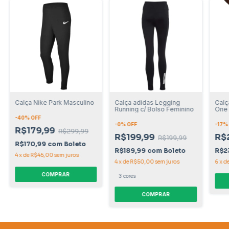
Calça Nike Park Masculino
Calça adidas Legging
Calç
Running c/ Bolso Feminino
One 
-
40
% OFF
-
0
% OFF
-
17
%
R$179,99
R$299,99
R$199,99
R$
R$199,99
R$170,99
com
Boleto
R$189,99
com
Boleto
R$2
4
x
de
R$45,00
sem juros
4
x
de
R$50,00
sem juros
6
x
d
COMPRAR
3 cores
COMPRAR