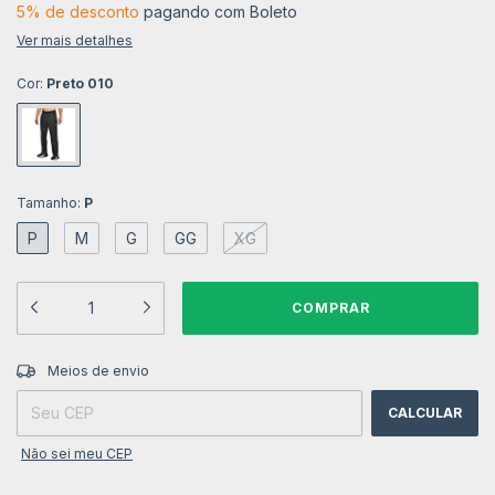
5% de desconto
pagando com Boleto
Ver mais detalhes
Cor:
Preto 010
Tamanho:
P
P
M
G
GG
XG
ALTERAR CEP
Entregas para o CEP:
Meios de envio
CALCULAR
Não sei meu CEP