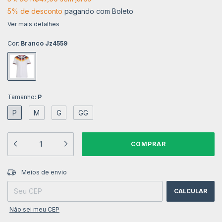
5% de desconto
pagando com Boleto
Ver mais detalhes
Cor:
Branco Jz4559
Tamanho:
P
P
M
G
GG
ALTERAR CEP
Entregas para o CEP:
Meios de envio
CALCULAR
Não sei meu CEP