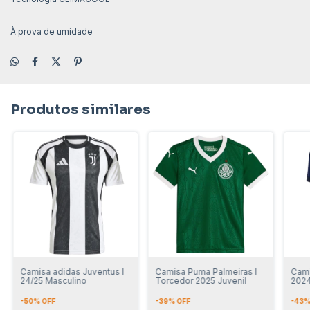
À prova de umidade
Produtos similares
Camisa adidas Juventus I
Camisa Puma Palmeiras I
Cami
24/25 Masculino
Torcedor 2025 Juvenil
2024
Juve
-
50
% OFF
-
39
% OFF
-
43
%