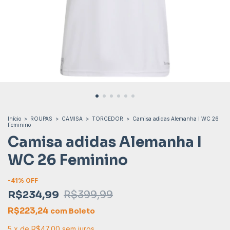
Início
>
ROUPAS
>
CAMISA
>
TORCEDOR
>
Camisa adidas Alemanha I WC 26
Feminino
Camisa adidas Alemanha I
WC 26 Feminino
-
41
% OFF
R$234,99
R$399,99
R$223,24
com
Boleto
5
x
de
R$47,00
sem juros