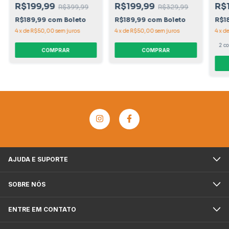
R$199,99
R$199,99
R$
R$399,99
R$329,99
R$189,99
com
Boleto
R$189,99
com
Boleto
R$1
4
x
de
R$50,00
sem juros
4
x
de
R$50,00
sem juros
4
x
d
2 co
COMPRAR
COMPRAR
AJUDA E SUPORTE
SOBRE NÓS
ENTRE EM CONTATO