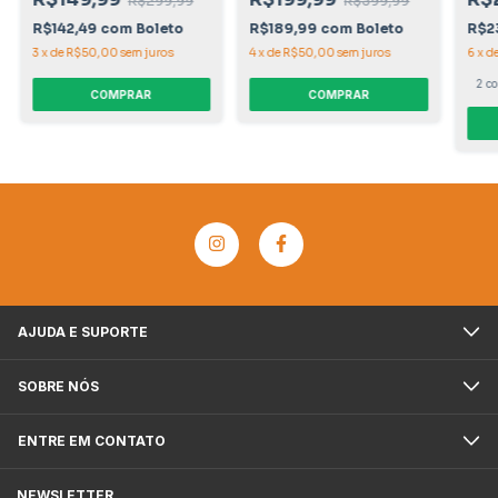
R$299,99
R$399,99
R$142,49
com
Boleto
R$189,99
com
Boleto
R$2
3
x
de
R$50,00
sem juros
4
x
de
R$50,00
sem juros
6
x
d
2 co
COMPRAR
COMPRAR
AJUDA E SUPORTE
SOBRE NÓS
ENTRE EM CONTATO
NEWSLETTER