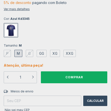
5% de desconto
pagando com Boleto
Ver mais detalhes
Cor:
Azul Kd3345
Tamanho:
M
P
M
G
GG
XG
XXG
Atenção, última peça!
ALTERAR CEP
Entregas para o CEP:
Meios de envio
CALCULAR
Não sei meu CEP