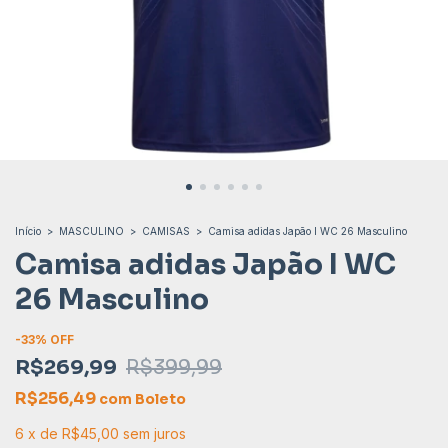
Início
>
MASCULINO
>
CAMISAS
>
Camisa adidas Japão I WC 26 Masculino
Camisa adidas Japão I WC
26 Masculino
-
33
% OFF
R$269,99
R$399,99
R$256,49
com
Boleto
6
x
de
R$45,00
sem juros