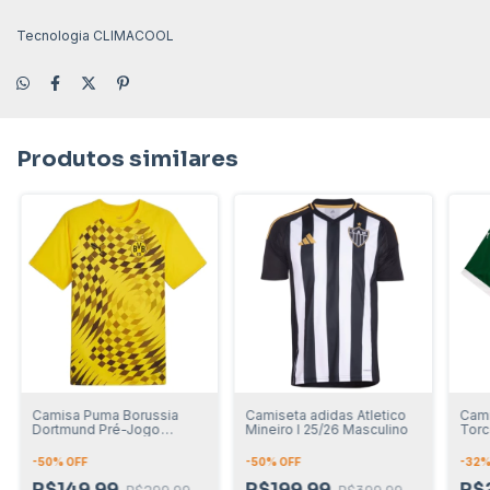
Tecnologia CLIMACOOL
Produtos similares
Camisa Puma Borussia
Camiseta adidas Atletico
Cami
Dortmund Pré-Jogo
Mineiro I 25/26 Masculino
Torc
Masculino
-
50
% OFF
-
50
% OFF
-
32
%
R$149,99
R$199,99
R$