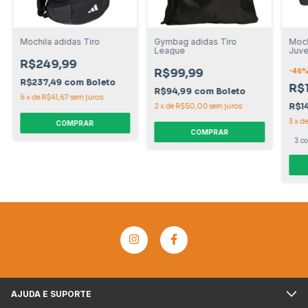
Mochila adidas Tiro
Gymbag adidas Tiro
Moch
League
Juve
R$249,99
R$99,99
-
46
%
R$237,49
com
Boleto
R$
R$94,99
com
Boleto
6
x
de
R$41,67
sem juros
R$1
2
x
de
R$50,00
sem juros
3
x
d
COMPRAR
COMPRAR
3 co
AJUDA E SUPORTE