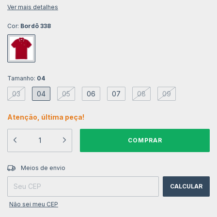
Ver mais detalhes
Cor:
Bordô 338
Tamanho:
04
03
04
05
06
07
08
09
Atenção, última peça!
ALTERAR CEP
Entregas para o CEP:
Meios de envio
CALCULAR
Não sei meu CEP