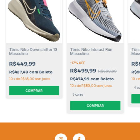
Tênis Nike Downshifter 13
Tênis Nike Interact Run
Têni
Masculino
Masculino
Masc
R$449,99
R$
-
17
% OFF
R$499,99
R$599,99
R$427,49
com
Boleto
R$5
R$474,99
com
Boleto
10
x
de
R$45,00
sem juros
10
x
10
x
de
R$50,00
sem juros
4 co
COMPRAR
3 cores
COMPRAR