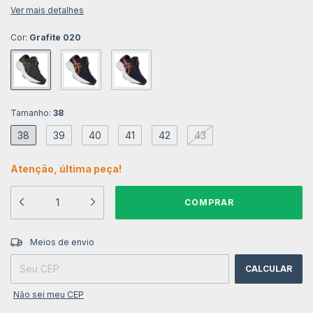
Ver mais detalhes
Cor:
Grafite 020
Tamanho:
38
38
39
40
41
42
43
Atenção, última peça!
ALTERAR CEP
Entregas para o CEP:
Meios de envio
CALCULAR
Não sei meu CEP