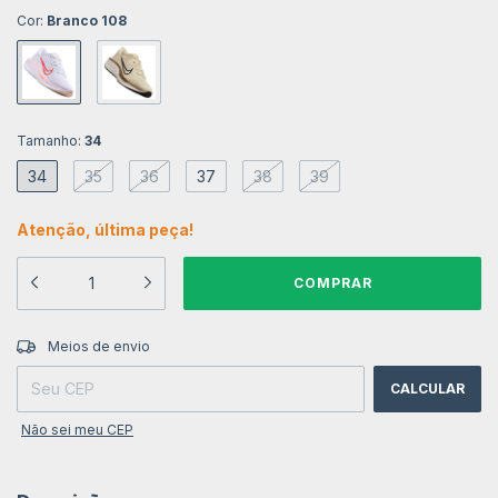
Cor:
Branco 108
Tamanho:
34
34
35
36
37
38
39
Atenção, última peça!
ALTERAR CEP
Entregas para o CEP:
Meios de envio
CALCULAR
Não sei meu CEP