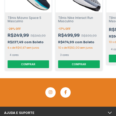
Tênis Mizuno Space 5
Tênis Nike Interact Run
Têni
Masculino
Masculino
Masc
R$
-
29
% OFF
-
17
% OFF
R$249,99
R$499,99
R$349,99
R$599,99
R$5
R$237,49
com
Boleto
R$474,99
com
Boleto
10
x
6
x
de
R$41,67
sem juros
10
x
de
R$50,00
sem juros
4 co
4 cores
3 cores
COMPRAR
COMPRAR
AJUDA E SUPORTE